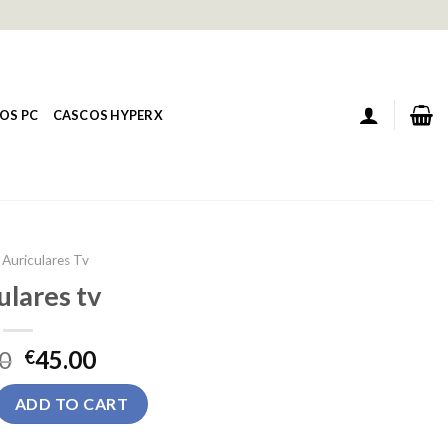
OS PC
CASCOS HYPERX
Auriculares Tv
ulares tv
0
45.00
€
uantity
ADD TO CART