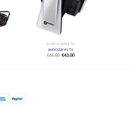
AURICULARES TV
auriculares tv
€
65.00
€
43.00