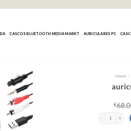
NDA
CASCOS BLUETOOTH MEDIA MARKT
AURICULARES PC
CASC
Home
/
auric
68.0
€
auriculares tv q