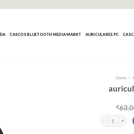
NDA
CASCOS BLUETOOTH MEDIA MARKT
AURICULARES PC
CASC
Home
/
A
auricul
63.0
€
auriculares viet