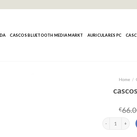
NDA
CASCOS BLUETOOTH MEDIA MARKT
AURICULARES PC
CASC
Home
/
casco
66.0
€
cascos diadema 