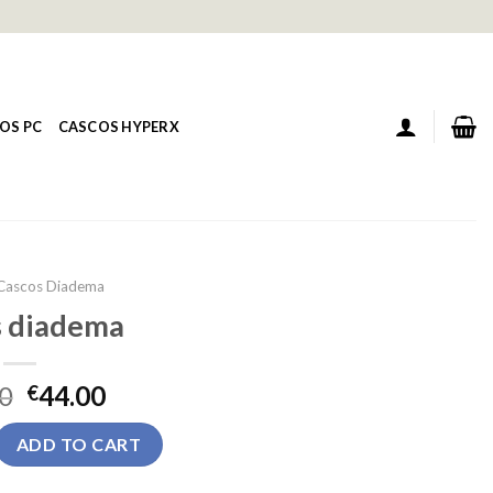
OS PC
CASCOS HYPERX
Cascos Diadema
s diadema
0
44.00
€
quantity
ADD TO CART