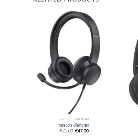
A
CASCOS DIADEMA
a
cascos diadema
€
71.00
€
47.00