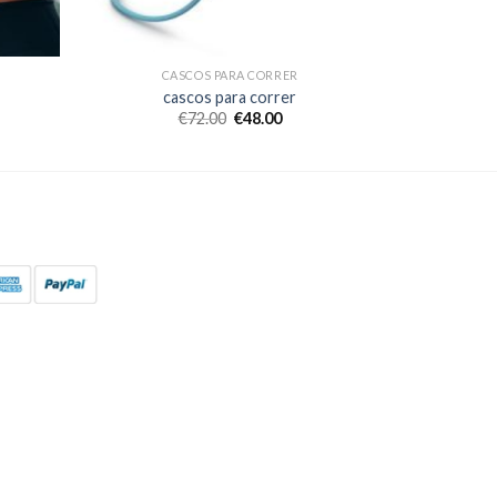
CASCOS PARA CORRER
cascos para correr
€
72.00
€
48.00