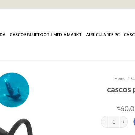
NDA
CASCOS BLUETOOTH MEDIA MARKT
AURICULARES PC
CASC
Home
/
C
cascos 
60.0
€
cascos para corr