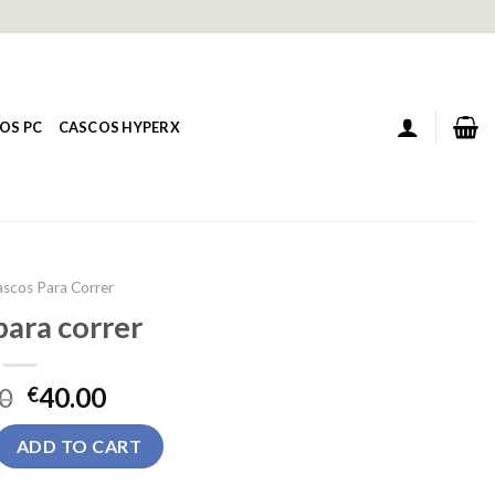
OS PC
CASCOS HYPERX
ascos Para Correr
para correr
0
40.00
€
er quantity
ADD TO CART