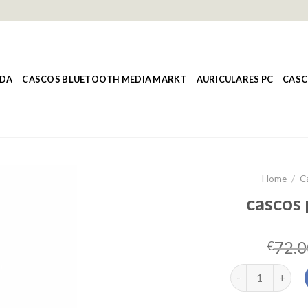
NDA
CASCOS BLUETOOTH MEDIA MARKT
AURICULARES PC
CASC
Home
/
C
cascos 
72.0
€
cascos para nada