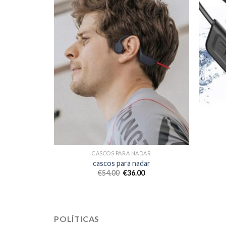
AR
CASCOS PARA NADAR
ar
cascos para nadar
€
54.00
€
36.00
POLÍTICAS