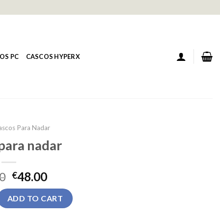
OS PC
CASCOS HYPERX
ascos Para Nadar
para nadar
0
48.00
€
r quantity
ADD TO CART