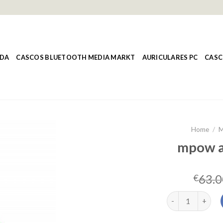
NDA
CASCOS BLUETOOTH MEDIA MARKT
AURICULARES PC
CASC
Home
/
M
mpow a
63.0
€
mpow auriculare