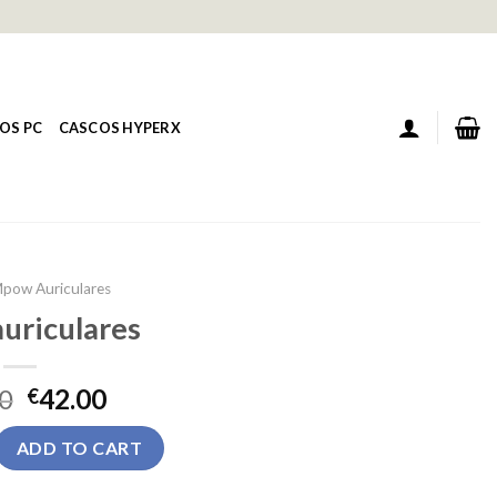
OS PC
CASCOS HYPERX
pow Auriculares
uriculares
0
42.00
€
s quantity
ADD TO CART