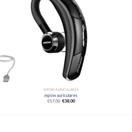
MPOW AURICULARES
mpow auriculares
€
57.00
€
38.00