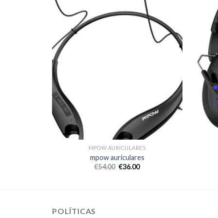
ES
MPOW AURICULARES
es
mpow auriculares
€
54.00
€
36.00
POLÍTICAS