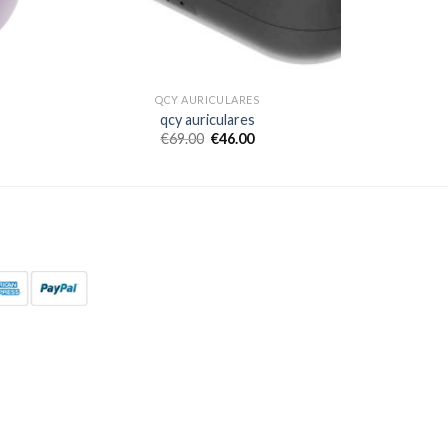
QCY AURICULARES
qcy auriculares
€
69.00
€
46.00