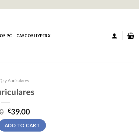
OS PC
CASCOS HYPERX
Qcy Auriculares
riculares
0
39.00
€
quantity
ADD TO CART