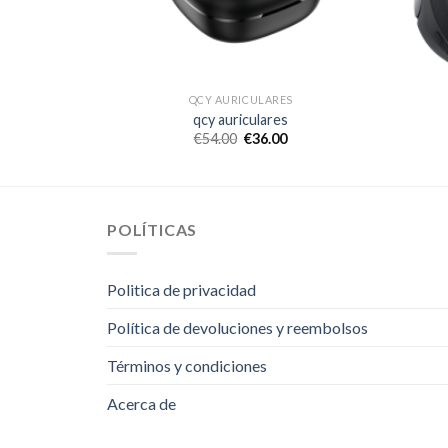
S
QCY AURICULARES
s
qcy auriculares
€
54.00
€
36.00
POLÍTICAS
Politica de privacidad
Política de devoluciones y reembolsos
Términos y condiciones
Acerca de