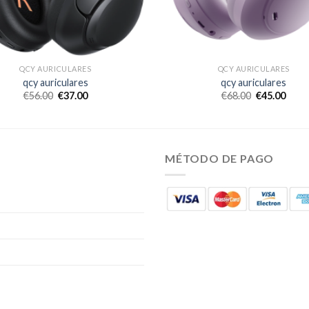
QCY AURICULARES
QCY AURICULARES
qcy auriculares
qcy auriculares
€
56.00
€
37.00
€
68.00
€
45.00
MÉTODO DE PAGO