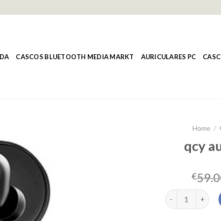
NDA
CASCOS BLUETOOTH MEDIA MARKT
AURICULARES PC
CASC
Home
/
qcy au
59.0
€
qcy auriculares 