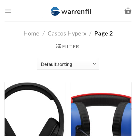
Saltar
al
contenido
Home
/
Cascos Hyperx
/
Page 2
FILTER