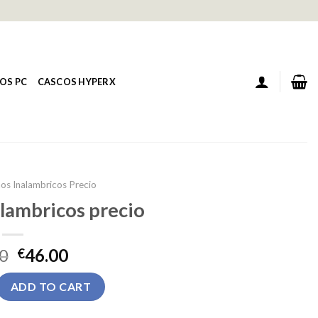
OS PC
CASCOS HYPERX
os Inalambricos Precio
lambricos precio
0
46.00
€
bricos precio quantity
ADD TO CART