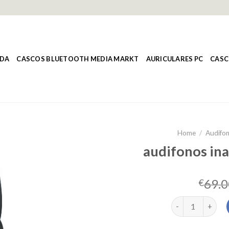
NDA
CASCOS BLUETOOTH MEDIA MARKT
AURICULARES PC
CASC
Home
/
Audifon
audifonos ina
69.0
€
audifonos inalam