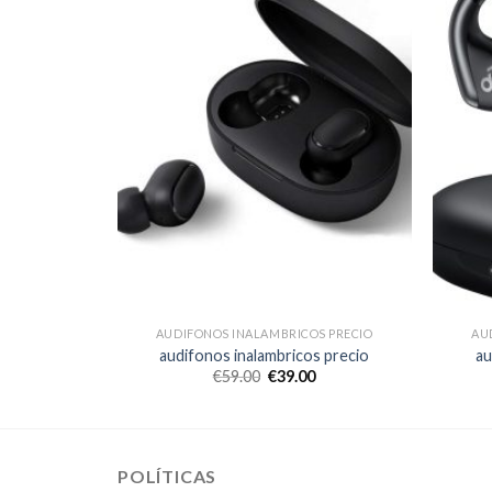
S PRECIO
AUDIFONOS INALAMBRICOS PRECIO
AU
s precio
audifonos inalambricos precio
au
€
59.00
€
39.00
POLÍTICAS