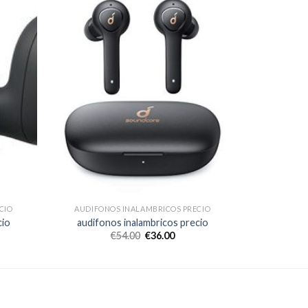
CIO
AUDIFONOS INALAMBRICOS PRECIO
cio
audifonos inalambricos precio
€
54.00
€
36.00