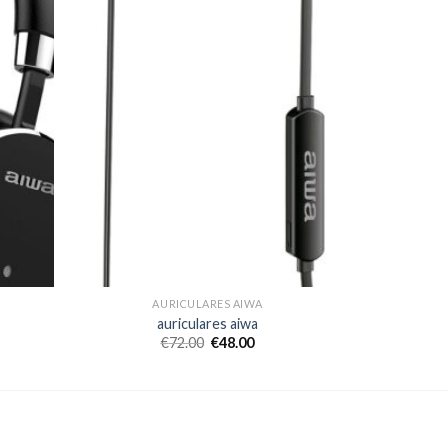
AURICULARES AIWA
auriculares aiwa
€
72.00
€
48.00