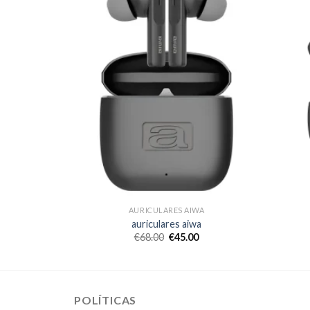
WA
AURICULARES AIWA
a
auriculares aiwa
€
68.00
€
45.00
POLÍTICAS