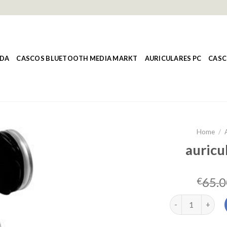
NDA
CASCOS BLUETOOTH MEDIA MARKT
AURICULARES PC
CASC
Home
/
auricu
65.0
€
auriculares aiwa