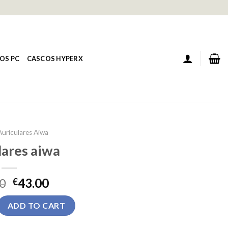
OS PC
CASCOS HYPERX
Auriculares Aiwa
lares aiwa
0
43.00
€
 quantity
ADD TO CART