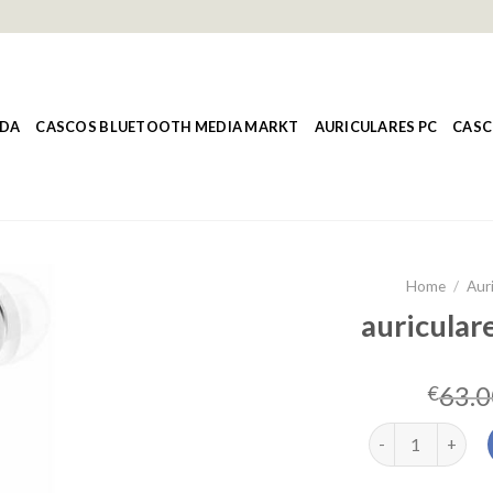
NDA
CASCOS BLUETOOTH MEDIA MARKT
AURICULARES PC
CASC
Home
/
Aur
auricular
63.0
€
auriculares alam