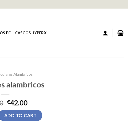
OS PC
CASCOS HYPERX
iculares Alambricos
es alambricos
0
42.00
€
bricos quantity
ADD TO CART