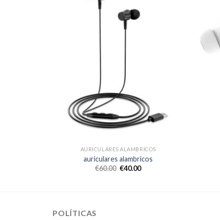
RICOS
AURICULARES ALAMBRICOS
icos
auriculares alambricos
€
60.00
€
40.00
POLÍTICAS