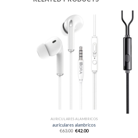
RICOS
AURICULARES ALAMBRICOS
icos
auriculares alambricos
€
63.00
€
42.00