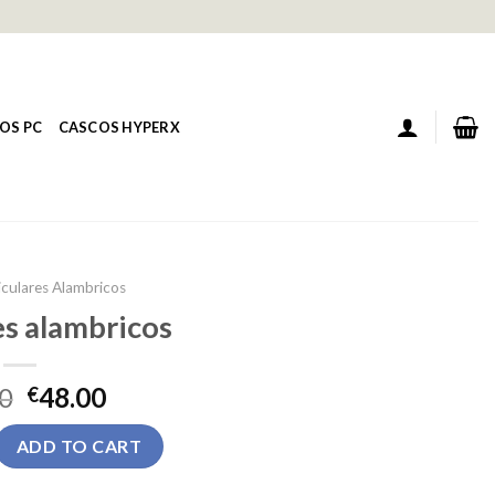
OS PC
CASCOS HYPERX
iculares Alambricos
es alambricos
0
48.00
€
bricos quantity
ADD TO CART