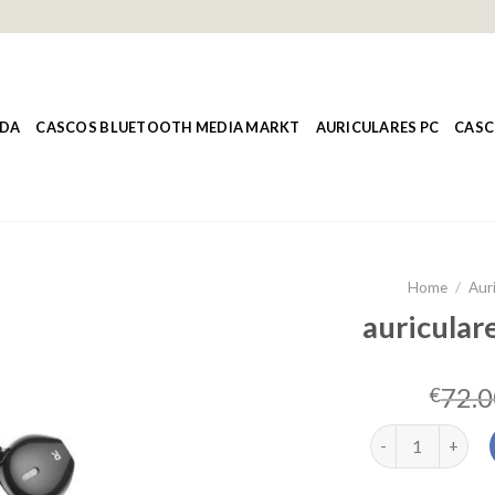
NDA
CASCOS BLUETOOTH MEDIA MARKT
AURICULARES PC
CASC
Home
/
Aur
auricular
72.0
€
auriculares alam