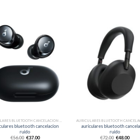
AURICULARES BLUETOOTH CANCELACION RUIDO
culares bluetooth cancelacion
auriculares bluetooth cancel
ruido
ruido
€
56.00
€
37.00
€
72.00
€
48.00