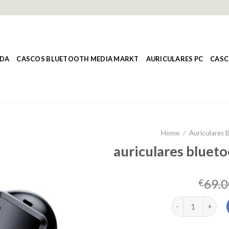
NDA
CASCOS BLUETOOTH MEDIA MARKT
AURICULARES PC
CASC
Home
/
Auriculares 
auriculares blueto
69.0
€
auriculares blue