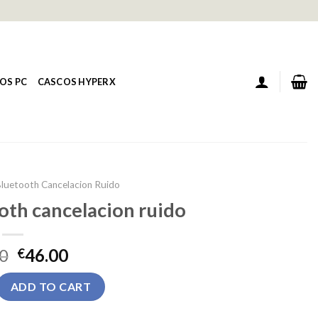
OS PC
CASCOS HYPERX
Bluetooth Cancelacion Ruido
oth cancelacion ruido
0
46.00
€
tooth cancelacion ruido quantity
ADD TO CART