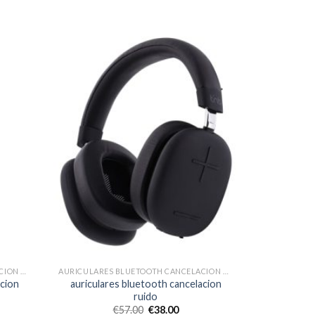
AURICULARES BLUETOOTH CANCELACION RUIDO
AURICULARES BLUETOOTH CANCELACION RUIDO
acion
auriculares bluetooth cancelacion
ruido
€
57.00
€
38.00