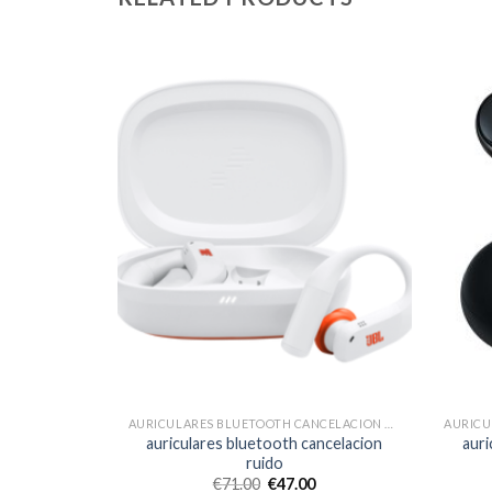
AURICULARES BLUETOOTH CANCELACION RUIDO
AURICULARES BLUETOOTH CANCELACION RUIDO
ancelacion
auriculares bluetooth cancelacion
auri
ruido
€
71.00
€
47.00