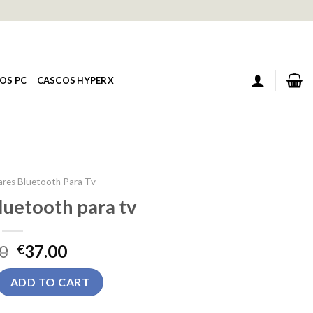
OS PC
CASCOS HYPERX
ares Bluetooth Para Tv
luetooth para tv
0
37.00
€
tooth para tv quantity
ADD TO CART