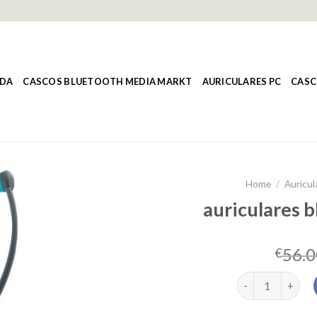
NDA
CASCOS BLUETOOTH MEDIA MARKT
AURICULARES PC
CASC
Home
/
Auricul
auriculares b
56.0
€
auriculares blue