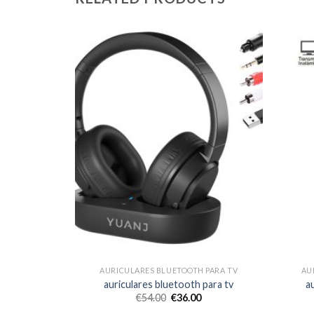
 PARA TV
AURICULARES BLUETOOTH PARA TV
AU
 para tv
auriculares bluetooth para tv
a
€
54.00
€
36.00