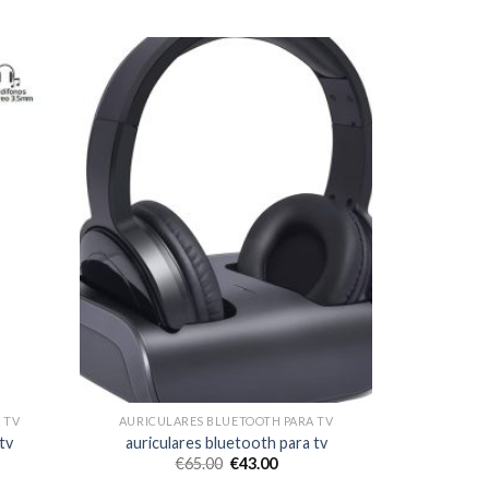
 TV
AURICULARES BLUETOOTH PARA TV
tv
auriculares bluetooth para tv
€
65.00
€
43.00