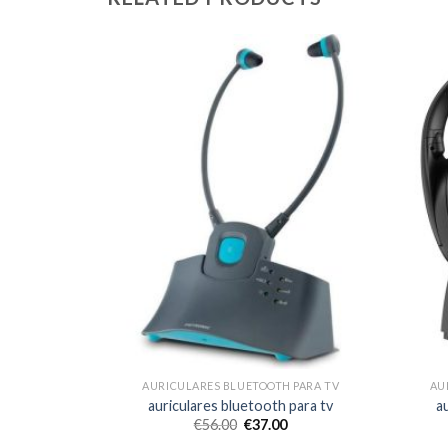
 PARA TV
AURICULARES BLUETOOTH PARA TV
AU
 para tv
auriculares bluetooth para tv
a
€
56.00
€
37.00