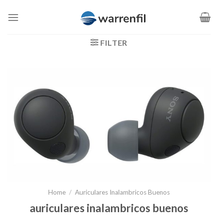
Saltar
al
contenido
FILTER
Home
/
Auriculares Inalambricos Buenos
auriculares inalambricos buenos