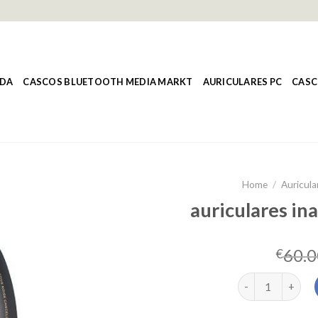
NDA
CASCOS BLUETOOTH MEDIA MARKT
AURICULARES PC
CASC
Home
/
Auricula
auriculares in
60.0
€
auriculares inal