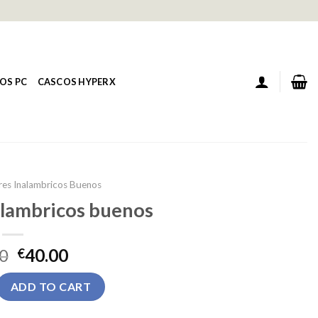
OS PC
CASCOS HYPERX
res Inalambricos Buenos
alambricos buenos
0
40.00
€
ambricos buenos quantity
ADD TO CART