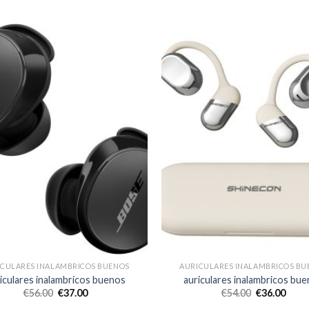
ICULARES INALAMBRICOS BUENOS
AURICULARES INALAMBRICOS BU
iculares inalambricos buenos
auriculares inalambricos bu
€
56.00
€
37.00
€
54.00
€
36.00