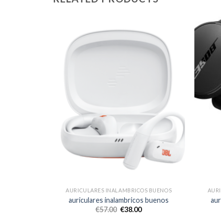
OS BUENOS
AURICULARES INALAMBRICOS BUENOS
AUR
os buenos
auriculares inalambricos buenos
aur
€
57.00
€
38.00