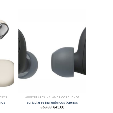
ENOS
AURICULARES INALAMBRICOS BUENOS
enos
auriculares inalambricos buenos
€
68.00
€
45.00