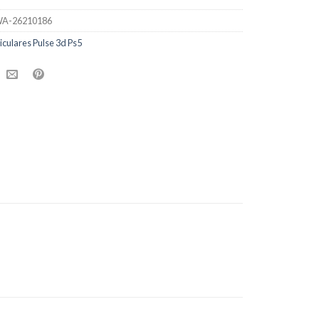
A-26210186
iculares Pulse 3d Ps5