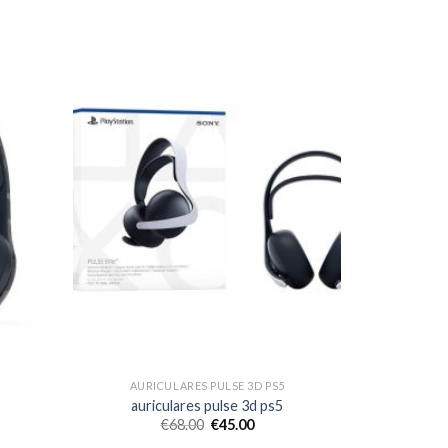
AURICULARES PULSE 3D PS5
auriculares pulse 3d ps5
€
68.00
€
45.00