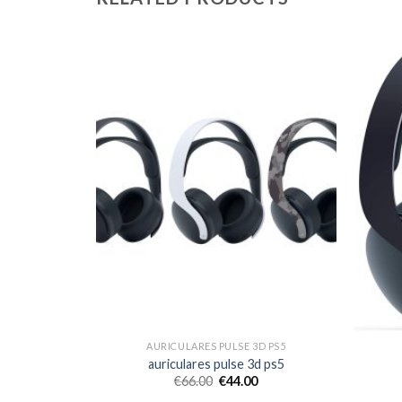
D PS5
AURICULARES PULSE 3D PS5
d ps5
auriculares pulse 3d ps5
€
66.00
€
44.00