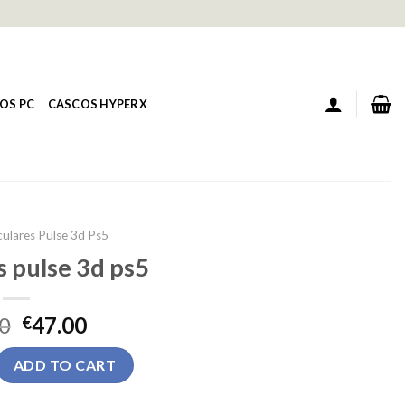
OS PC
CASCOS HYPERX
culares Pulse 3d Ps5
s pulse 3d ps5
0
47.00
€
e 3d ps5 quantity
ADD TO CART