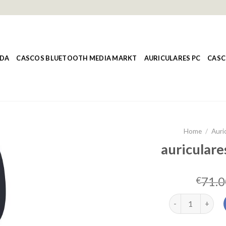
NDA
CASCOS BLUETOOTH MEDIA MARKT
AURICULARES PC
CASC
Home
/
Auri
auriculare
71.0
€
auriculares puls