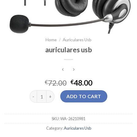
Home
/
Auriculares Usb
auriculares usb
72.00
48.00
€
€
auriculares usb quantity
ADD TO CART
SKU:
WA-26210981
Category:
Auriculares Usb