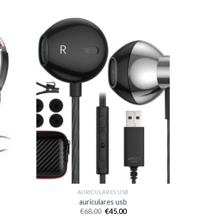
AURICULARES USB
auriculares usb
€
68.00
€
45.00