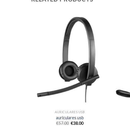
B
AURICULARES USB
b
auriculares usb
€
57.00
€
38.00