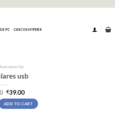
OS PC
CASCOS HYPERX
Auriculares Usb
lares usb
0
39.00
€
quantity
ADD TO CART