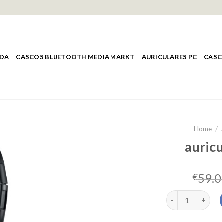
NDA
CASCOS BLUETOOTH MEDIA MARKT
AURICULARES PC
CASC
Home
/
auricu
59.0
€
auriculares usb 