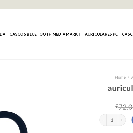
NDA
CASCOS BLUETOOTH MEDIA MARKT
AURICULARES PC
CASC
Home
/
A
auricul
72.0
€
auriculares viet