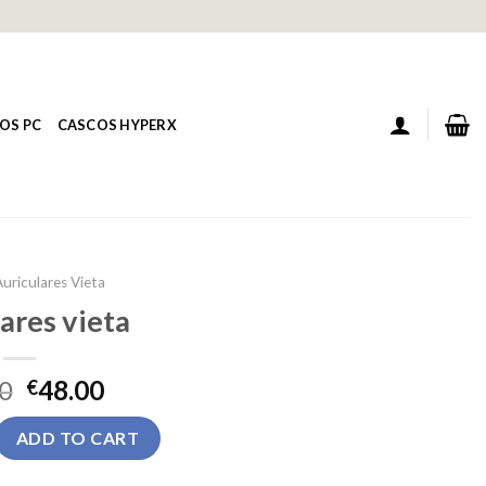
OS PC
CASCOS HYPERX
uriculares Vieta
ares vieta
0
48.00
€
a quantity
ADD TO CART