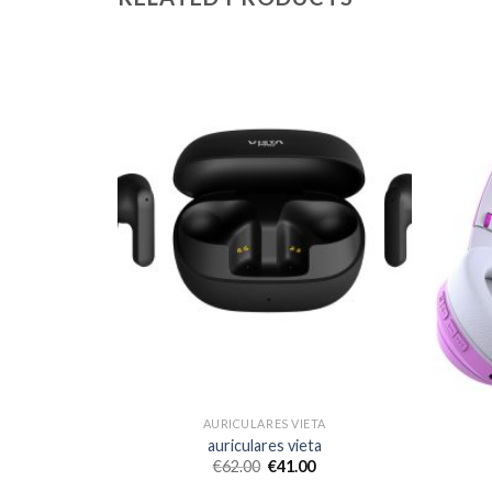
TA
AURICULARES VIETA
a
auriculares vieta
€
62.00
€
41.00