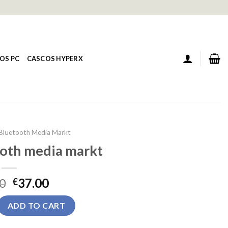
OS PC
CASCOS HYPERX
Bluetooth Media Markt
ooth media markt
0
37.00
€
h media markt quantity
ADD TO CART