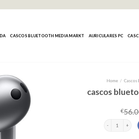
NDA
CASCOS BLUETOOTH MEDIA MARKT
AURICULARES PC
CASC
Home
/
Cascos 
cascos bluet
56.0
€
cascos bluetoot