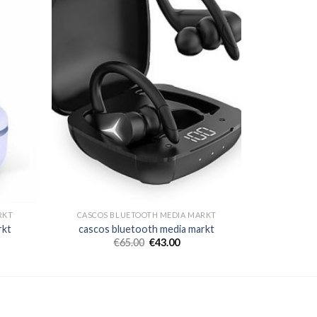
RKT
CASCOS BLUETOOTH MEDIA MARKT
rkt
cascos bluetooth media markt
€
65.00
€
43.00