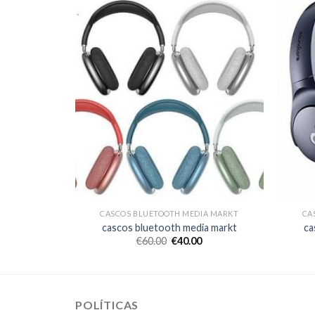
IA MARKT
CASCOS BLUETOOTH MEDIA MARKT
CA
ia markt
cascos bluetooth media markt
ca
€
60.00
€
40.00
POLÍTICAS