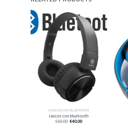
OOTH
CASCOS CON BLUETOOTH
ooth
cascos con bluetooth
€
60.00
€
40.00