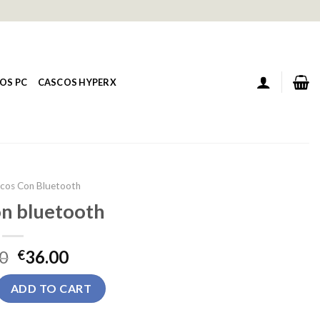
OS PC
CASCOS HYPERX
cos Con Bluetooth
on bluetooth
0
36.00
€
tooth quantity
ADD TO CART