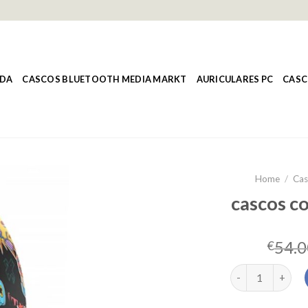
NDA
CASCOS BLUETOOTH MEDIA MARKT
AURICULARES PC
CASC
Home
/
Cas
cascos c
54.0
€
cascos con blue