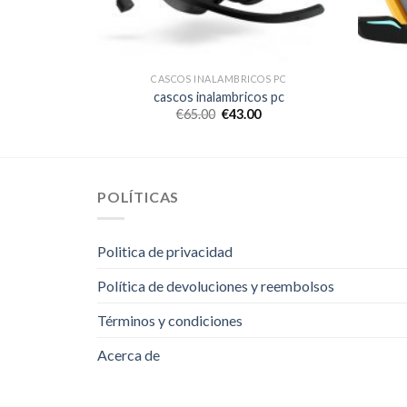
OS PC
CASCOS INALAMBRICOS PC
s pc
cascos inalambricos pc
€
65.00
€
43.00
POLÍTICAS
Politica de privacidad
Política de devoluciones y reembolsos
Términos y condiciones
Acerca de