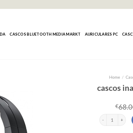
NDA
CASCOS BLUETOOTH MEDIA MARKT
AURICULARES PC
CASC
Home
/
Cas
cascos in
68.0
€
cascos inalambri