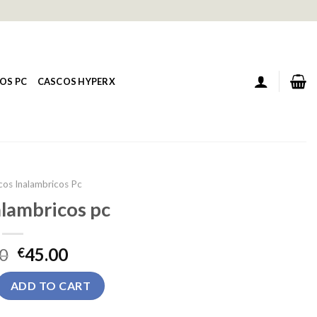
OS PC
CASCOS HYPERX
cos Inalambricos Pc
alambricos pc
0
45.00
€
cos pc quantity
ADD TO CART