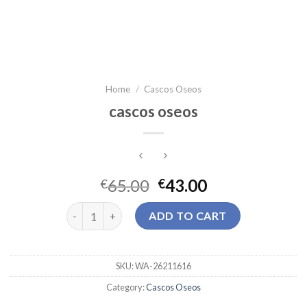
Home
/
Cascos Oseos
cascos oseos
65.00
43.00
€
€
cascos oseos quantity
ADD TO CART
SKU:
WA-26211616
Category:
Cascos Oseos