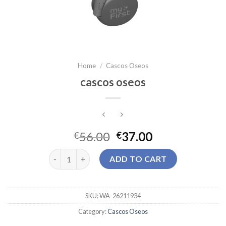
Home
/
Cascos Oseos
cascos oseos
56.00
37.00
€
€
cascos oseos quantity
ADD TO CART
SKU:
WA-26211934
Category:
Cascos Oseos