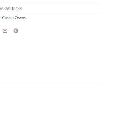
A-26210488
y:
Cascos Oseos