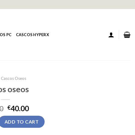
OS PC
CASCOS HYPERX
Cascos Oseos
os oseos
0
40.00
€
antity
ADD TO CART