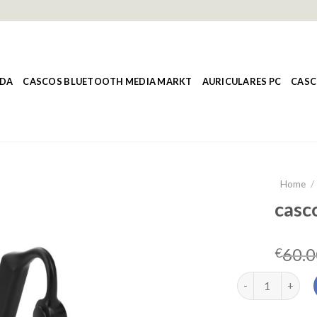
NDA
CASCOS BLUETOOTH MEDIA MARKT
AURICULARES PC
CASC
Home
/
casc
60.0
€
cascos oseos qu