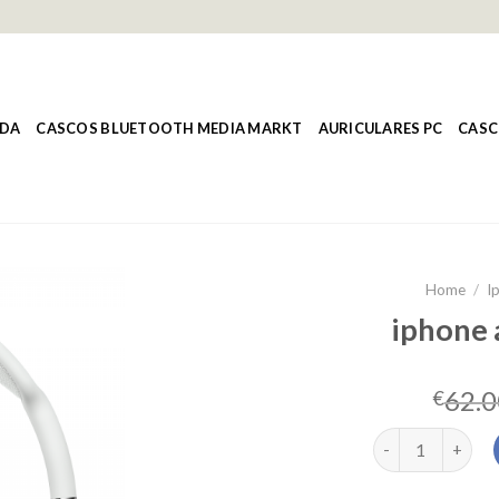
NDA
CASCOS BLUETOOTH MEDIA MARKT
AURICULARES PC
CASC
Home
/
I
iphone 
62.0
€
iphone auricular