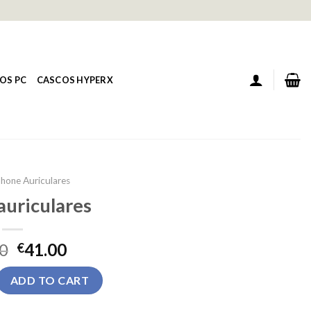
OS PC
CASCOS HYPERX
phone Auriculares
auriculares
0
41.00
€
es quantity
ADD TO CART