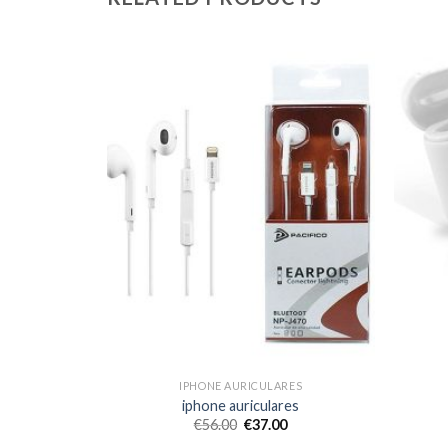
RES
IPHONE AURICULARES
es
iphone auriculares
€
56.00
€
37.00