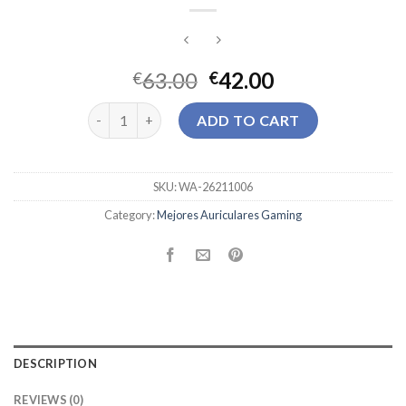
63.00
42.00
€
€
mejores auriculares gaming quantity
ADD TO CART
SKU:
WA-26211006
Category:
Mejores Auriculares Gaming
DESCRIPTION
REVIEWS (0)