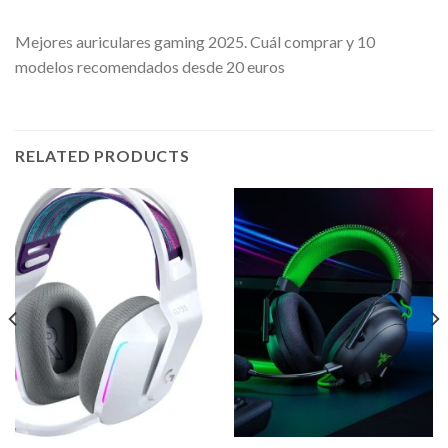
Mejores auriculares gaming 2025. Cuál comprar y 10
modelos recomendados desde 20 euros
RELATED PRODUCTS