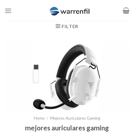
Saltar
al
contenido
FILTER
Home
/
Mejores Auriculares Gaming
mejores auriculares gaming