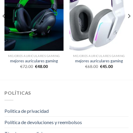
MEJORES AURICULARES GAMING
MEJORES AURICULARES GAMING
mejores auriculares gaming
mejores auriculares gaming
€
72.00
€
48.00
€
68.00
€
45.00
POLÍTICAS
Politica de privacidad
Política de devoluciones y reembolsos