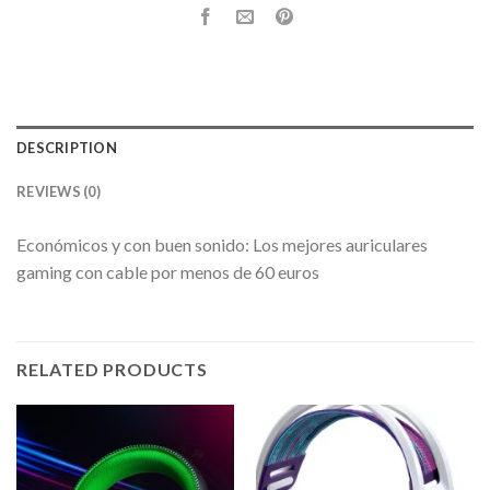
DESCRIPTION
REVIEWS (0)
Económicos y con buen sonido: Los mejores auriculares
gaming con cable por menos de 60 euros
RELATED PRODUCTS