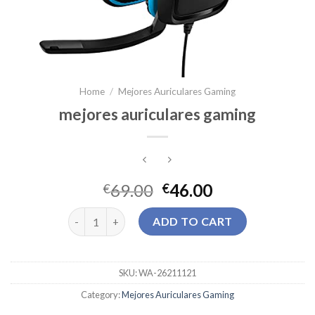
Home
/
Mejores Auriculares Gaming
mejores auriculares gaming
69.00
46.00
€
€
mejores auriculares gaming quantity
ADD TO CART
SKU:
WA-26211121
Category:
Mejores Auriculares Gaming