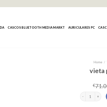
NDA
CASCOS BLUETOOTH MEDIA MARKT
AURICULARES PC
CASC
Home
/
vieta
71.0
€
vieta pro mute q