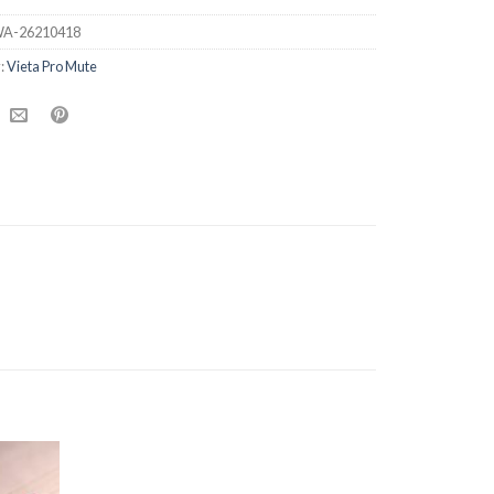
A-26210418
:
Vieta Pro Mute