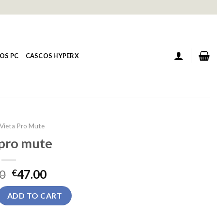
OS PC
CASCOS HYPERX
Vieta Pro Mute
 pro mute
0
47.00
€
uantity
ADD TO CART