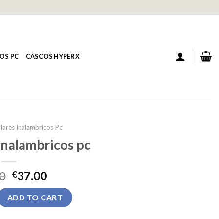
OS PC
CASCOS HYPERX
lares Inalambricos Pc
inalambricos pc
0
37.00
€
ambricos pc quantity
ADD TO CART