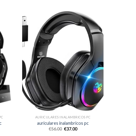
PC
AURICULARES INALAMBRICOS PC
c
auriculares inalambricos pc
€
56.00
€
37.00