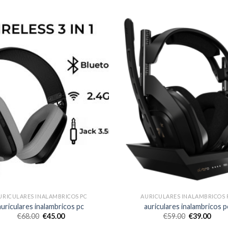
URICULARES INALAMBRICOS PC
AURICULARES INALAMBRICOS 
auriculares inalambricos pc
auriculares inalambricos p
€
68.00
€
45.00
€
59.00
€
39.00