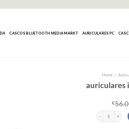
NDA
CASCOS BLUETOOTH MEDIA MARKT
AURICULARES PC
CASC
Home
/
Auricu
auriculares 
56.0
€
auriculares inal