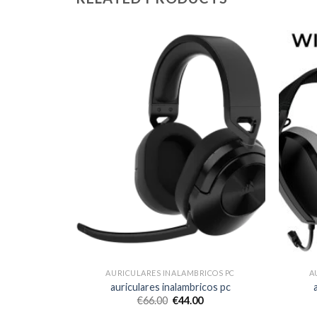
ICOS PC
AURICULARES INALAMBRICOS PC
A
icos pc
auriculares inalambricos pc
€
66.00
€
44.00