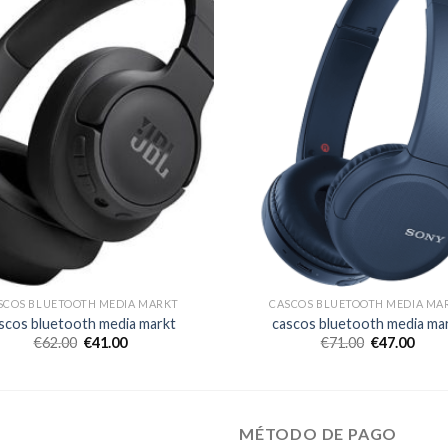
SCOS BLUETOOTH MEDIA MARKT
CASCOS BLUETOOTH MEDIA MA
scos bluetooth media markt
cascos bluetooth media ma
€
62.00
€
41.00
€
71.00
€
47.00
MÉTODO DE PAGO