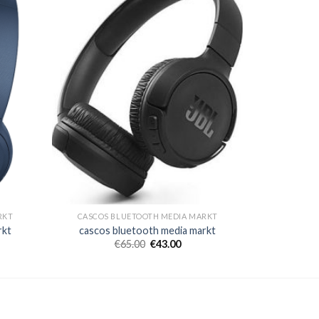
RKT
CASCOS BLUETOOTH MEDIA MARKT
rkt
cascos bluetooth media markt
€
65.00
€
43.00