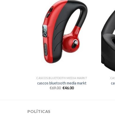
IA MARKT
CASCOS BLUETOOTH MEDIA MARKT
CA
ia markt
cascos bluetooth media markt
ca
€
69.00
€
46.00
POLÍTICAS