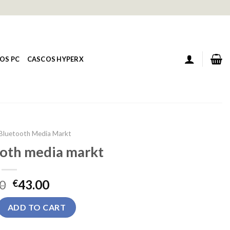
OS PC
CASCOS HYPERX
Bluetooth Media Markt
ooth media markt
0
43.00
€
h media markt quantity
ADD TO CART