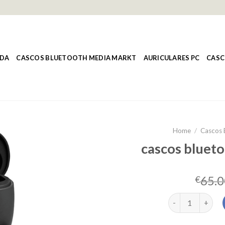
NDA
CASCOS BLUETOOTH MEDIA MARKT
AURICULARES PC
CASC
Home
/
Cascos 
cascos bluet
65.0
€
cascos bluetoot