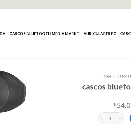
NDA
CASCOS BLUETOOTH MEDIA MARKT
AURICULARES PC
CASC
Home
/
Cascos 
cascos bluet
54.0
€
cascos bluetoot