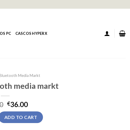
OS PC
CASCOS HYPERX
Bluetooth Media Markt
ooth media markt
0
36.00
€
h media markt quantity
ADD TO CART