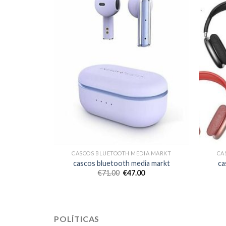
IA MARKT
CASCOS BLUETOOTH MEDIA MARKT
CA
ia markt
cascos bluetooth media markt
ca
€
71.00
€
47.00
POLÍTICAS