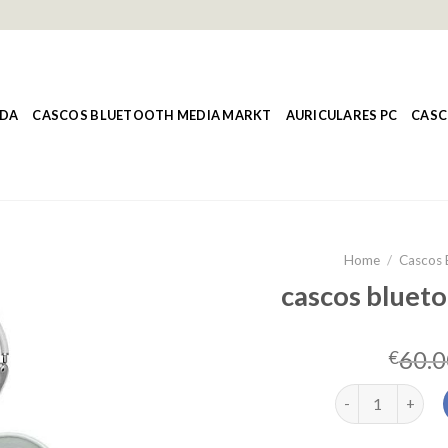
NDA
CASCOS BLUETOOTH MEDIA MARKT
AURICULARES PC
CASC
Home
/
Cascos 
cascos bluet
60.0
€
cascos bluetoot