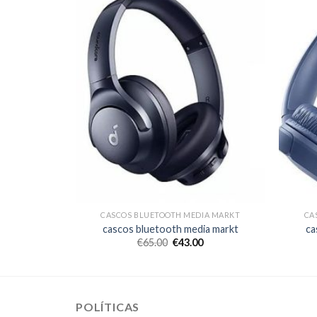
IA MARKT
CASCOS BLUETOOTH MEDIA MARKT
CA
ia markt
cascos bluetooth media markt
ca
€
65.00
€
43.00
POLÍTICAS