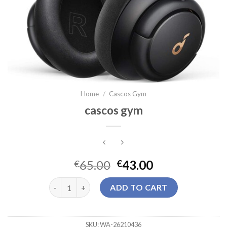
Home
/
Cascos Gym
cascos gym
65.00
43.00
€
€
cascos gym quantity
ADD TO CART
SKU:
WA-26210436