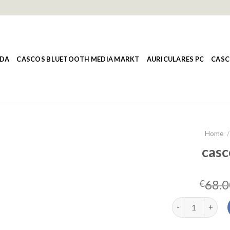
NDA
CASCOS BLUETOOTH MEDIA MARKT
AURICULARES PC
CASC
Home
/
casc
68.0
€
cascos xbox qua