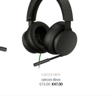
CASCOS XBOX
cascos xbox
€
71.00
€
47.00