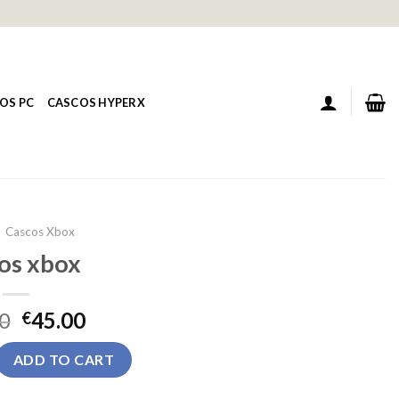
OS PC
CASCOS HYPERX
Cascos Xbox
os xbox
0
45.00
€
ntity
ADD TO CART