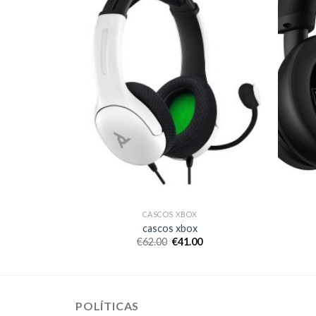
CASCOS XBOX
cascos xbox
€
62.00
€
41.00
POLÍTICAS